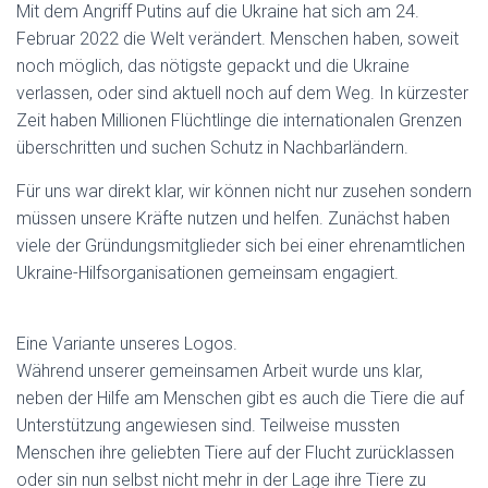
T
Mit dem Angriff Putins auf die Ukraine hat sich am 24.
A
Februar 2022 die Welt verändert. Menschen haben, soweit
-
noch möglich, das nötigste gepackt und die Ukraine
T
R
verlassen, oder sind aktuell noch auf dem Weg. In kürzester
P
Zeit haben Millionen Flüchtlinge die internationalen Grenzen
G
überschritten und suchen Schutz in Nachbarländern.
E
T
T
Für uns war direkt klar, wir können nicht nur zusehen sondern
E
müssen unsere Kräfte nutzen und helfen. Zunächst haben
X
viele der Gründungsmitglieder sich bei einer ehrenamtlichen
T
Ukraine-Hilfsorganisationen gemeinsam engagiert.
O
R
I
G
Eine Variante unseres Logos.
I
Während unserer gemeinsamen Arbeit wurde uns klar,
N
A
neben der Hilfe am Menschen gibt es auch die Tiere die auf
L
Unterstützung angewiesen sind. Teilweise mussten
=
Menschen ihre geliebten Tiere auf der Flucht zurücklassen
5
oder sin nun selbst nicht mehr in der Lage ihre Tiere zu
0