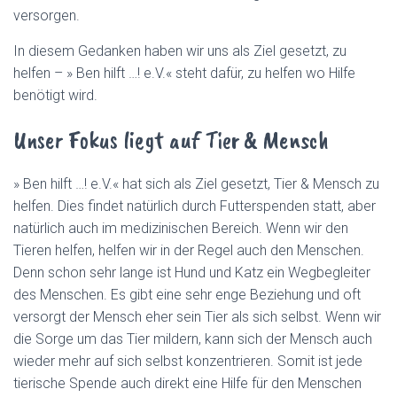
#
versorgen.
!
T
In diesem Gedanken haben wir uns als Ziel gesetzt, zu
R
helfen – » Ben hilft …! e.V.« steht dafür, zu helfen wo Hilfe
P
E
benötigt wird.
N
#
Unser Fokus liegt auf Tier & Mensch
T
O
G
» Ben hilft …! e.V.« hat sich als Ziel gesetzt, Tier & Mensch zu
G
helfen. Dies findet natürlich durch Futterspenden statt, aber
L
natürlich auch im medizinischen Bereich. Wenn wir den
E
N
Tieren helfen, helfen wir in der Regel auch den Menschen.
A
Denn schon sehr lange ist Hund und Katz ein Wegbegleiter
V
des Menschen. Es gibt eine sehr enge Beziehung und oft
I
G
versorgt der Mensch eher sein Tier als sich selbst. Wenn wir
A
die Sorge um das Tier mildern, kann sich der Mensch auch
T
wieder mehr auf sich selbst konzentrieren. Somit ist jede
I
O
tierische Spende auch direkt eine Hilfe für den Menschen
N