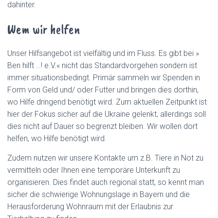
dahinter.
#
!
Wem wir helfen
T
R
P
Unser Hilfsangebot ist vielfältig und im Fluss. Es gibt bei »
S
T
Ben hilft …! e.V.« nicht das Standardvorgehen sondern ist
#
immer situationsbedingt. Primär sammeln wir Spenden in
/
Form von Geld und/ oder Futter und bringen dies dorthin,
T
wo Hilfe dringend benötigt wird. Zum aktuellen Zeitpunkt ist
R
P
hier der Fokus sicher auf die Ukraine gelenkt, allerdings soll
-
dies nicht auf Dauer so begrenzt bleiben. Wir wollen dort
G
helfen, wo Hilfe benötigt wird.
E
T
T
Zudem nutzen wir unsere Kontakte um z.B. Tiere in Not zu
E
vermitteln oder Ihnen eine temporäre Unterkunft zu
X
organisieren. Dies findet auch regional statt, so kennt man
T
sicher die schwierige Wohnungslage in Bayern und die
#
!
Herausforderung Wohnraum mit der Erlaubnis zur
T