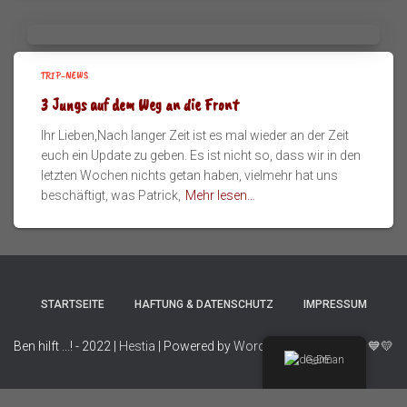
TRIP-NEWS
3 Jungs auf dem Weg an die Front
Ihr Lieben,Nach langer Zeit ist es mal wieder an der Zeit
euch ein Update zu geben. Es ist nicht so, dass wir in den
letzten Wochen nichts getan haben, vielmehr hat uns
beschäftigt, was Patrick,
Mehr lesen…
STARTSEITE
HAFTUNG & DATENSCHUTZ
IMPRESSUM
Ben hilft ...! - 2022 |
Hestia
| Powered by
WordPress
| Made with
💙💛
German
WordPress Cookie Plugin von Real Cookie Banner