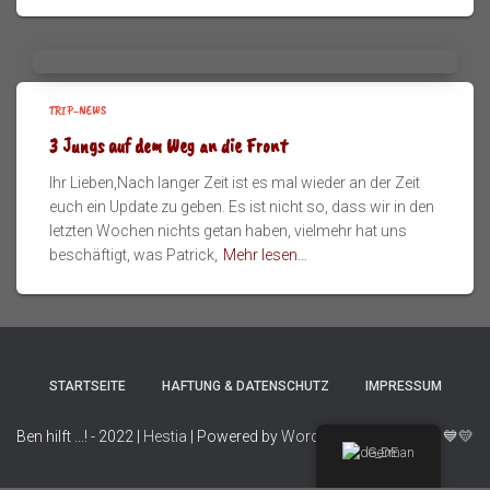
TRIP-NEWS
3 Jungs auf dem Weg an die Front
Ihr Lieben,Nach langer Zeit ist es mal wieder an der Zeit
euch ein Update zu geben. Es ist nicht so, dass wir in den
letzten Wochen nichts getan haben, vielmehr hat uns
beschäftigt, was Patrick,
Mehr lesen…
STARTSEITE
HAFTUNG & DATENSCHUTZ
IMPRESSUM
Ben hilft ...! - 2022 |
Hestia
| Powered by
WordPress
| Made with
💙💛
German