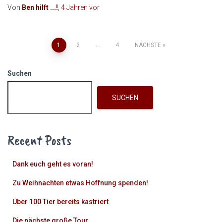
Von
Ben hilft ...!
,
4 Jahren
vor
Seitennummerierung
1
2
...
4
NÄCHSTE
der
Suchen
Beiträge
SUCHEN
Recent Posts
Dank euch geht es voran!
Zu Weihnachten etwas Hoffnung spenden!
Über 100 Tier bereits kastriert
Die nächste große Tour