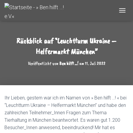
N
A
V
I
G
Rückblick auf “Leuchtturm Ukraine –
A
Helfermarkt München”
T
I
O
Veröffentlicht von
Ben hilft ...!
am
11. Juli 2022
N
U
M
S
C
H
Ihr Lieben, gestern war ich im Namen von » Ben hilft …! « bei
A
“Leuchtturm Ukraine – Helfermarkt München” und habe den
L
T
zahlreichen Teilnehmer_Innen Fragen zum Thema
E
Tierhaltung in München beantwortet. Es waren gut 1.200
N
Besucher_Innen anwesend, beeindruckend! Mir hat es